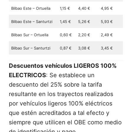
Bilbao Este – Ortuella
1,15 €
4,40 €
4,95 €
Bilbao Este – Santurtzi
1,45 €
5,26 €
5,93 €
Bilbao Sur – Ortuella
0,60 €
2,20 €
2,49 €
Bilbao Sur – Santurtzi
0,87 €
3,08 €
3,45 €
Descuentos vehículos LIGEROS 100%
ELECTRICOS
: Se establece un
descuento del 25% sobre la tarifa
resultante en los trayectos realizados
por vehículos ligeros 100% eléctricos
que estén acreditados a tal efecto y
siempre que utilicen el OBE como medio
de identificación y pago.