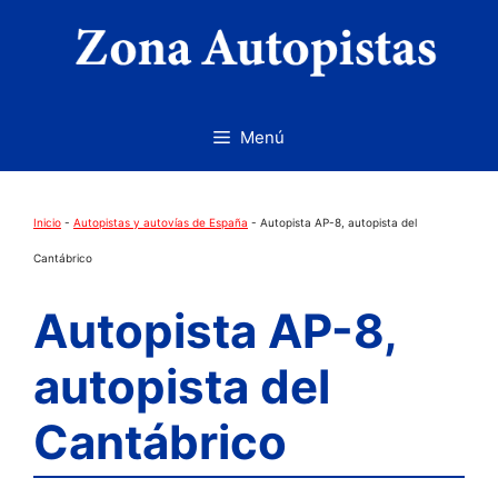
Saltar
al
contenido
Menú
Inicio
-
Autopistas y autovías de España
-
Autopista AP-8, autopista del
Cantábrico
Autopista AP-8,
autopista del
Cantábrico