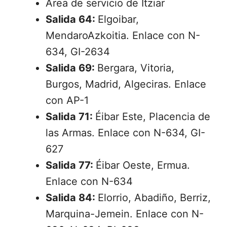
Área de servicio de Itziar
Salida 64:
Elgoibar,
MendaroAzkoitia. Enlace con N-
634, GI-2634
Salida 69:
Bergara, Vitoria,
Burgos, Madrid, Algeciras. Enlace
con AP-1
Salida 71:
Éibar Este, Placencia de
las Armas. Enlace con N-634, GI-
627
Salida 77:
Éibar Oeste, Ermua.
Enlace con N-634
Salida 84:
Elorrio, Abadiño, Berriz,
Marquina-Jemein. Enlace con N-