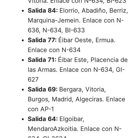
Vitoria. Enlace con N-634, BI-623
Salida 84:
Elorrio, Abadiño, Berriz,
Marquina-Jemein. Enlace con N-
636, N-634, BI-633
Salida 77:
Éibar Oeste, Ermua.
Enlace con N-634
Salida 71:
Éibar Este, Placencia de
las Armas. Enlace con N-634, GI-
627
Salida 69:
Bergara, Vitoria,
Burgos, Madrid, Algeciras. Enlace
con AP-1
Salida 64:
Elgoibar,
MendaroAzkoitia. Enlace con N-