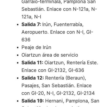
Garraio-terminala, Pamplona San
Sebastián. Enlace con N-121a, N-
121a, N-I
Salida 7:
Irún, Fuenterrabía,
Aeropuerto. Enlace con N-I, GI-
636
Peaje de Irún
Oiartzun área de servicio
Salida 11:
Oiartzun, Rentería Este.
Enlace con GI-2132, GI-636
Salida 12:
Rentería (Beraun),
Pasajes, San Sebastián. Enlace
con GI-20, N-I, GI-2132, GI-2134
Salida 19:
Hernani, Pamplona, San