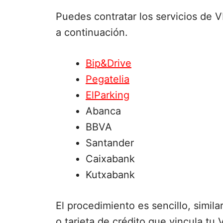
Puedes contratar los servicios de 
a continuación.
Bip&Drive
Pegatelia
ElParking
Abanca
BBVA
Santander
Caixabank
Kutxabank
El procedimiento es sencillo, simila
o tarjeta de crédito que vincula tu