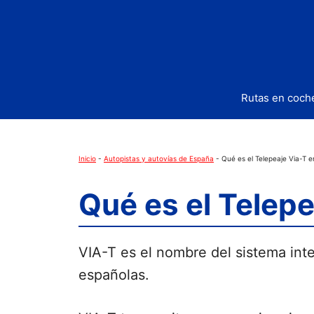
Saltar
al
contenido
Rutas en coch
Inicio
-
Autopistas y autovías de España
-
Qué es el Telepeaje Via-T 
Qué es el Telep
VIA-T es el nombre del sistema int
españolas.