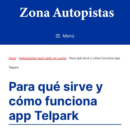
Saltar
al
contenido
Menú
Inicio
-
Aplicaciones para viajar en coche
-
Para qué sirve y cómo funciona app
Telpark
Para qué sirve y
cómo funciona
app Telpark