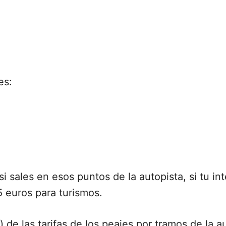
es:
i sales en esos puntos de la autopista, si tu in
5 euros para turismos.
o) de las tarifas de los peajes por tramos de la 