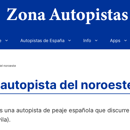
e
Autopistas de España
Info
Apps
del noroeste
autopista del noroest
s una autopista de peaje española que discurre 
la).