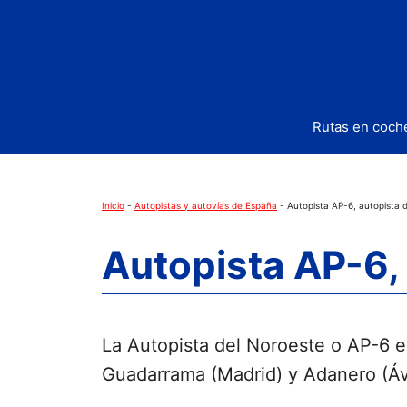
Saltar
al
contenido
Rutas en coch
Inicio
-
Autopistas y autovías de España
-
Autopista AP-6, autopista 
Autopista AP-6, 
La Autopista del Noroeste o AP-6 e
Guadarrama (Madrid) y Adanero (Ávi